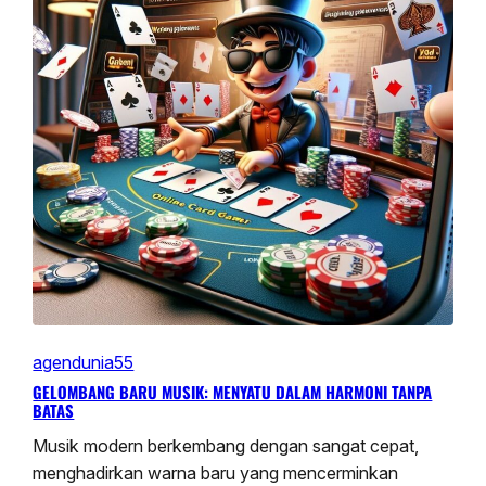
agendunia55
GELOMBANG BARU MUSIK: MENYATU DALAM HARMONI TANPA
BATAS
Musik modern berkembang dengan sangat cepat,
menghadirkan warna baru yang mencerminkan