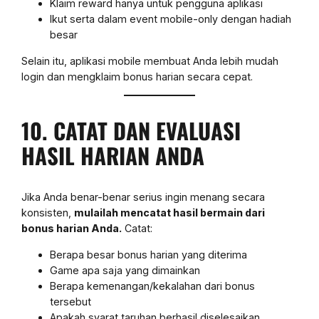
Klaim reward hanya untuk pengguna aplikasi
Ikut serta dalam event mobile-only dengan hadiah
besar
Selain itu, aplikasi mobile membuat Anda lebih mudah
login dan mengklaim bonus harian secara cepat.
10. CATAT DAN EVALUASI
HASIL HARIAN ANDA
Jika Anda benar-benar serius ingin menang secara
konsisten,
mulailah mencatat hasil bermain dari
bonus harian Anda.
Catat:
Berapa besar bonus harian yang diterima
Game apa saja yang dimainkan
Berapa kemenangan/kekalahan dari bonus
tersebut
Apakah syarat taruhan berhasil diselesaikan