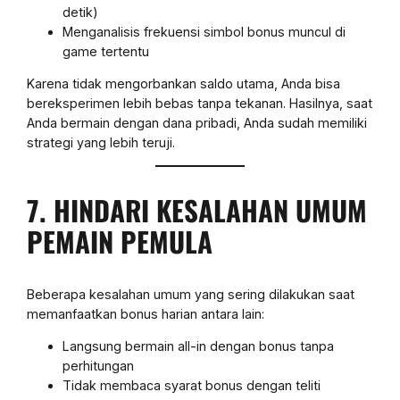
detik)
Menganalisis frekuensi simbol bonus muncul di
game tertentu
Karena tidak mengorbankan saldo utama, Anda bisa
bereksperimen lebih bebas tanpa tekanan. Hasilnya, saat
Anda bermain dengan dana pribadi, Anda sudah memiliki
strategi yang lebih teruji.
7. HINDARI KESALAHAN UMUM
PEMAIN PEMULA
Beberapa kesalahan umum yang sering dilakukan saat
memanfaatkan bonus harian antara lain:
Langsung bermain all-in dengan bonus tanpa
perhitungan
Tidak membaca syarat bonus dengan teliti