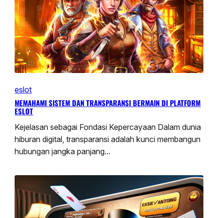
eslot
MEMAHAMI SISTEM DAN TRANSPARANSI BERMAIN DI PLATFORM
ESLOT
Kejelasan sebagai Fondasi Kepercayaan Dalam dunia
hiburan digital, transparansi adalah kunci membangun
hubungan jangka panjang…