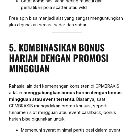
Catat kombinasi yang sering muncul dan
perhatikan pola scatter atau wild
Free spin bisa menjadi alat yang sangat menguntungkan
jika digunakan secara sadar dan sabar.
5. KOMBINASIKAN BONUS
HARIAN DENGAN PROMOSI
MINGGUAN
Rahasia lain dari kemenangan konsisten di CPMBRAXIS
adalah
menggabungkan bonus harian dengan bonus
mingguan atau event tertentu
. Biasanya, saat
CPMBRAXIS mengadakan promo khusus, seperti
turnamen slot mingguan atau event cashback, bonus
harian bisa digunakan untuk:
Memenuhi syarat minimal partisipasi dalam event