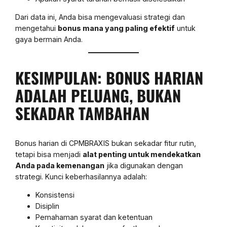
Dari data ini, Anda bisa mengevaluasi strategi dan
mengetahui
bonus mana yang paling efektif
untuk
gaya bermain Anda.
KESIMPULAN: BONUS HARIAN
ADALAH PELUANG, BUKAN
SEKADAR TAMBAHAN
Bonus harian di CPMBRAXIS bukan sekadar fitur rutin,
tetapi bisa menjadi
alat penting untuk mendekatkan
Anda pada kemenangan
jika digunakan dengan
strategi. Kunci keberhasilannya adalah:
Konsistensi
Disiplin
Pemahaman syarat dan ketentuan