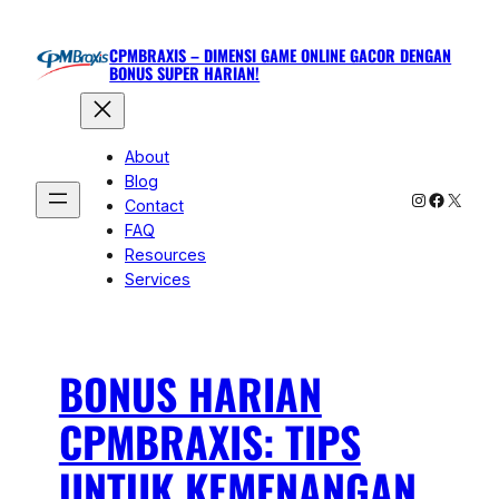
Skip
to
CPMBRAXIS – DIMENSI GAME ONLINE GACOR DENGAN
content
BONUS SUPER HARIAN!
About
Blog
Instagram
Facebo
X
Contact
FAQ
Resources
Services
BONUS HARIAN
CPMBRAXIS: TIPS
UNTUK KEMENANGAN