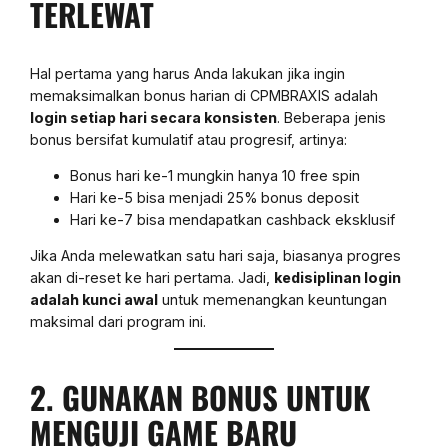
TERLEWAT
Hal pertama yang harus Anda lakukan jika ingin
memaksimalkan bonus harian di CPMBRAXIS adalah
login setiap hari secara konsisten
. Beberapa jenis
bonus bersifat kumulatif atau progresif, artinya:
Bonus hari ke-1 mungkin hanya 10 free spin
Hari ke-5 bisa menjadi 25% bonus deposit
Hari ke-7 bisa mendapatkan cashback eksklusif
Jika Anda melewatkan satu hari saja, biasanya progres
akan di-reset ke hari pertama. Jadi,
kedisiplinan login
adalah kunci awal
untuk memenangkan keuntungan
maksimal dari program ini.
2. GUNAKAN BONUS UNTUK
MENGUJI GAME BARU