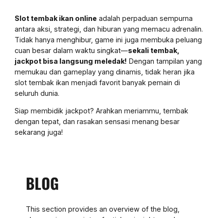
Slot tembak ikan online
adalah perpaduan sempurna
antara aksi, strategi, dan hiburan yang memacu adrenalin.
Tidak hanya menghibur, game ini juga membuka peluang
cuan besar dalam waktu singkat—
sekali tembak,
jackpot bisa langsung meledak!
Dengan tampilan yang
memukau dan gameplay yang dinamis, tidak heran jika
slot tembak ikan menjadi favorit banyak pemain di
seluruh dunia.
Siap membidik jackpot? Arahkan meriammu, tembak
dengan tepat, dan rasakan sensasi menang besar
sekarang juga!
BLOG
This section provides an overview of the blog,