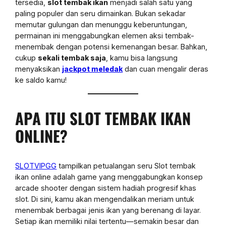
tersedia,
slot tembak ikan
menjadi salah satu yang
paling populer dan seru dimainkan. Bukan sekadar
memutar gulungan dan menunggu keberuntungan,
permainan ini menggabungkan elemen aksi tembak-
menembak dengan potensi kemenangan besar. Bahkan,
cukup
sekali tembak saja
, kamu bisa langsung
menyaksikan
jackpot meledak
dan cuan mengalir deras
ke saldo kamu!
APA ITU SLOT TEMBAK IKAN
ONLINE?
SLOTVIPGG
tampilkan petualangan seru Slot tembak
ikan online adalah game yang menggabungkan konsep
arcade shooter dengan sistem hadiah progresif khas
slot. Di sini, kamu akan mengendalikan meriam untuk
menembak berbagai jenis ikan yang berenang di layar.
Setiap ikan memiliki nilai tertentu—semakin besar dan