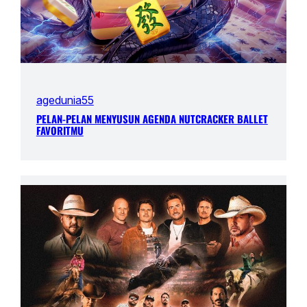
agedunia55
PELAN-PELAN MENYUSUN AGENDA NUTCRACKER BALLET
FAVORITMU