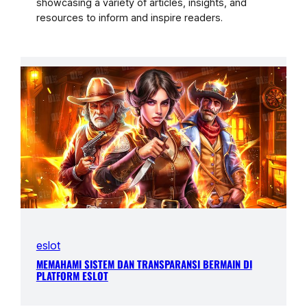
showcasing a variety of articles, insights, and
resources to inform and inspire readers.
eslot
MEMAHAMI SISTEM DAN TRANSPARANSI BERMAIN DI
PLATFORM ESLOT