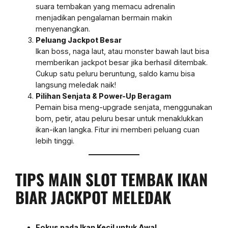
suara tembakan yang memacu adrenalin
menjadikan pengalaman bermain makin
menyenangkan.
Peluang Jackpot Besar
Ikan boss, naga laut, atau monster bawah laut bisa
memberikan jackpot besar jika berhasil ditembak.
Cukup satu peluru beruntung, saldo kamu bisa
langsung meledak naik!
Pilihan Senjata & Power-Up Beragam
Pemain bisa meng-upgrade senjata, menggunakan
bom, petir, atau peluru besar untuk menaklukkan
ikan-ikan langka. Fitur ini memberi peluang cuan
lebih tinggi.
TIPS MAIN SLOT TEMBAK IKAN
BIAR JACKPOT MELEDAK
Fokus pada Ikan Kecil untuk Awal