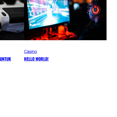
Casino
 UNTUK
HELLO WORLD!