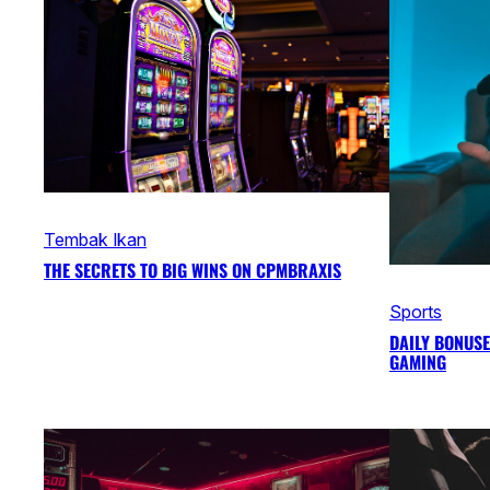
Tembak Ikan
THE SECRETS TO BIG WINS ON CPMBRAXIS
Sports
DAILY BONUSE
GAMING