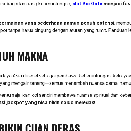
oi sebagai lambang keberuntungan,
slot Koi Gate
menjadi fav
r permainan yang sederhana namun penuh potensi
, membu
pot tanpa harus bingung dengan aturan yang rumit. Panduan l
ENUH MAKNA
daya Asia dikenal sebagai pembawa keberuntungan, kekayaan
ir yang mengalir tenang—semua menambah nuansa damai namu
entu saja ikan koi sendiri membawa nuansa spiritual dan keberun
si jackpot yang bisa bikin saldo meledak!
 BIKIN CUAN DERAS