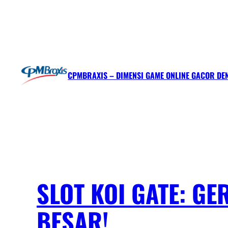
Skip
to
content
CPMBRAXIS – DIMENSI GAME ONLINE GACOR DE
SLOT KOI GATE: G
BESAR!