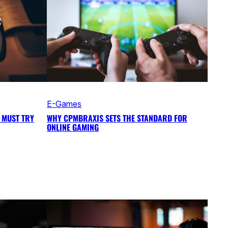
E-Games
 MUST TRY
WHY CPMBRAXIS SETS THE STANDARD FOR
ONLINE GAMING