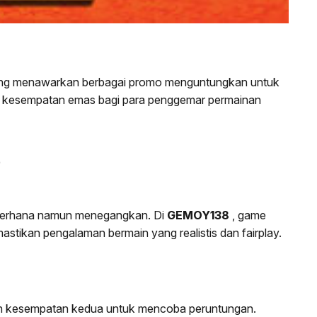
a yang menawarkan berbagai promo menguntungkan untuk
h kesempatan emas bagi para penggemar permainan
?
 sederhana namun menegangkan. Di
GEMOY138
, game
astikan pengalaman bermain yang realistis dan fairplay.
an kesempatan kedua untuk mencoba peruntungan.