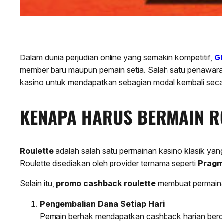
Dalam dunia perjudian online yang semakin kompetitif,
G
member baru maupun pemain setia. Salah satu penawara
kasino untuk mendapatkan sebagian modal kembali secar
KENAPA HARUS BERMAIN RO
Roulette
adalah salah satu permainan kasino klasik ya
Roulette disediakan oleh provider ternama seperti
Pragm
Selain itu,
promo cashback roulette
membuat permaina
Pengembalian Dana Setiap Hari
Pemain berhak mendapatkan cashback harian berd