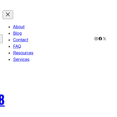
About
Blog
Instagram
Faceboo
X
Contact
FAQ
Resources
Services
8