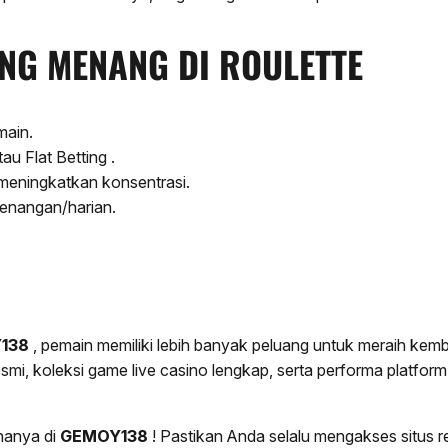
NG MENANG DI ROULETTE
main.
atau
Flat Betting
.
meningkatkan konsentrasi.
menangan/harian.
Y138
, pemain memiliki lebih banyak peluang untuk meraih kem
smi, koleksi game live casino lengkap, serta performa platfor
hanya di
GEMOY138
! Pastikan Anda selalu mengakses situ