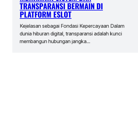
TRANSPARANSI BERMAIN DI
PLATFORM ESLOT
Kejelasan sebagai Fondasi Kepercayaan Dalam
dunia hiburan digital, transparansi adalah kunci
membangun hubungan jangka…