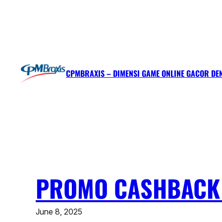
Skip
to
content
CPMBRAXIS – DIMENSI GAME ONLINE GACOR DE
PROMO CASHBACK 
June 8, 2025