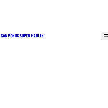
NGAN BONUS SUPER HARIAN!