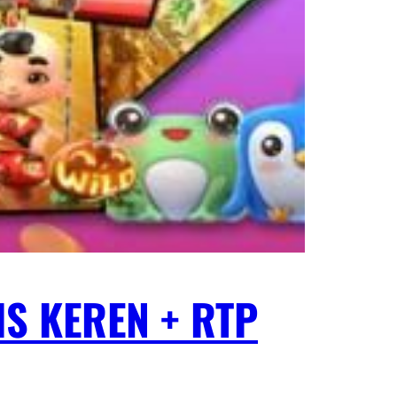
S KEREN + RTP