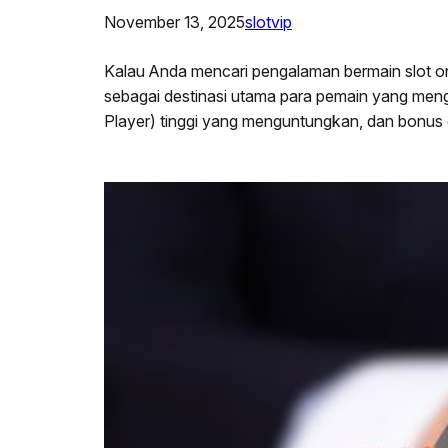
November 13, 2025
slotvip
Kalau Anda mencari pengalaman bermain slot on
sebagai destinasi utama para pemain yang men
Player) tinggi yang menguntungkan, dan bonus g