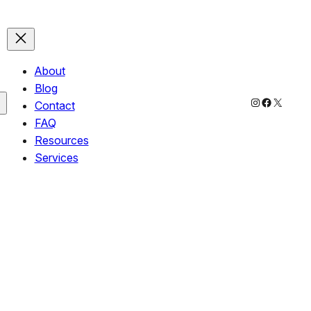
About
Blog
Instagram
Faceboo
X
Contact
FAQ
Resources
Services