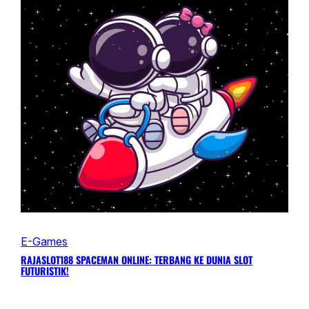
E-Games
RAJASLOT188 SPACEMAN ONLINE: TERBANG KE DUNIA SLOT
FUTURISTIK!