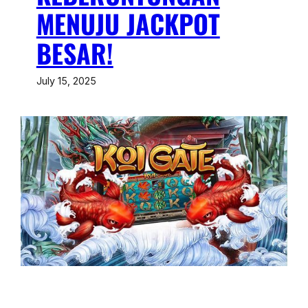
MENUJU JACKPOT
BESAR!
July 15, 2025