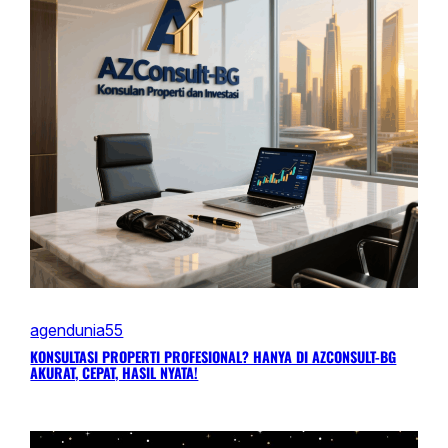
agendunia55
KONSULTASI PROPERTI PROFESIONAL? HANYA DI AZCONSULT-BG
AKURAT, CEPAT, HASIL NYATA!