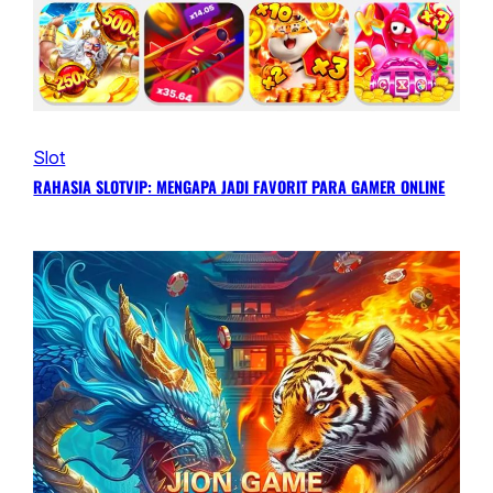
Slot
RAHASIA SLOTVIP: MENGAPA JADI FAVORIT PARA GAMER ONLINE